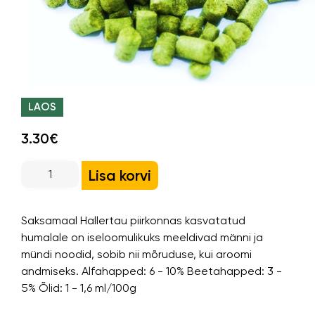
LAOS
3.30€
Lisa korvi
Saksamaal Hallertau piirkonnas kasvatatud
humalale on iseloomulikuks meeldivad männi ja
mündi noodid, sobib nii mõruduse, kui aroomi
andmiseks. Alfahapped: 6 - 10% Beetahapped: 3 -
5% Õlid: 1 - 1,6 ml/100g