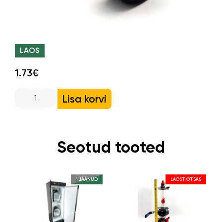
LAOS
1.73€
Lisa korvi
Seotud tooted
1 JÄÄNUD
LAOST OTSAS