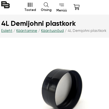
Tooted
Otsing
Menüü
4L Demijohni plastkork
Esileht
/
Kääritamine
/
Kääritusnõud
/ 4L Demijohni plastkork