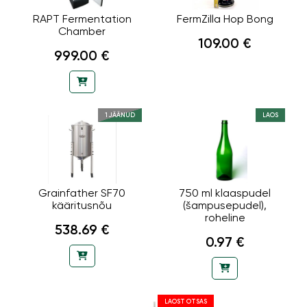
RAPT Fermentation
FermZilla Hop Bong
Chamber
109.00 €
999.00 €
1 JÄÄNUD
LAOS
Grainfather SF70
750 ml klaaspudel
kääritusnõu
(šampusepudel),
roheline
538.69 €
0.97 €
LAOST OTSAS