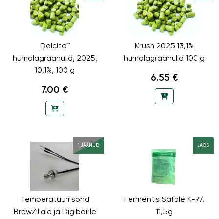
Dolcita™
Krush 2025 13,1%
humalagraanulid, 2025,
humalagraanulid 100 g
10,1%, 100 g
6.55 €
7.00 €
1 JÄÄNUD
LAOS
Temperatuuri sond
Fermentis Safale K-97,
BrewZillale ja Digiboilile
11,5g