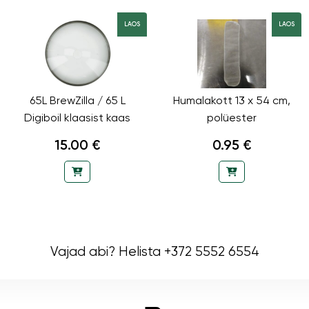
LAOS
LAOS
65L BrewZilla / 65 L
Humalakott 13 x 54 cm,
Digiboil klaasist kaas
polüester
15.00 €
0.95 €
Vajad abi? Helista +372 5552 6554