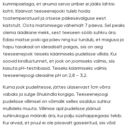
kummipaelaga, et anuma serva ümber ei jääks lahtisi
kohti. Käärivat teeseenejooki tuleb hoida
toatemperatuuril ja otsese päikesevalguse eest
kaitstult. Oota maitsmisega vähemalt 7 päeva. Sel peaks
olema äädikane mekk, sest teeseen sööb suhkru ära.
Edasi maitse jooki iga päev ning kui tundub, et magusa ja
hapu tasakaal on ideaalselt paigas, siis on aeg
teeseenejook teiseks käärimiseks pudelisse villida. Kui
soovid kindlustunnet, et jook on joomiseks valmis, siis
kasuta pH-testribasid. Teiseks käärimiseks valmis
teeseenejoogi ideaalne pH on 2,8 – 3,2.
Kurna jook pudelitesse, jättes ülaservast 1cm võrra
vabaks ja sulge õhukindla korgiga. Teeseenejoogi
pudelisse villimisel on võimalik selles sisalduv suhkur
mullideks muuta. Villimise ajal pudelisse jäänud
suhkrukogus määrab ära, kui palju süsihappegaasi tekib.
Kui arvad, et pruul ei ole piisavalt gaseeritud, siis võid