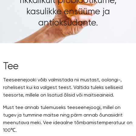
kasulikke ensüüme ja
antioksüdante.
Tee
Teeseenejooki võib valmistada nii mustast, oolongi-,
rohelisest kui ka valgest teest. Vältida tuleks selliseid
teesorte, millele on lisatud õlisid või maitseaineid.
Must tee annab tulemuseks teeseenejoogi, millel on
tugev ja tummine maitse ning pärm annab õunasiidrit
meenutava meki. Vee ideaalne tõmbamistemperatuur on
100℃.