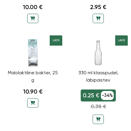
10.00 €
2.95 €
LAOS
LAOS
Malolaktiline bakter, 25
330 ml klaaspudel,
g
läbipaistev
10.90 €
0.25 €
-34%
0.38 €