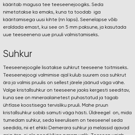
kääritab magusa tee teeseenejoogiks. Seda
nimetatakse ka emaks, kuna ta toodab iga
kääritamisega uusi kihte (nn lapsi). Seenelapse võib
eraldada emast, kui see on 5 mm paksune, ja kasutada
uue teeseenena uue pruuli valmistamiseks.
Suhkur
Teeseenejoogile lisatakse suhkrut teeseene toitmiseks.
Teeseenejoogi valmimise ajal kulub suurem osa suhkrut
ära ja valmis pruulis on sellest järele jäänud väga vähe.
Valge kristallsuhkur on teeseene jaoks kergesti seeditav,
kuna see on mineraalainetest puhastatud ja tagab
ühtlase koostisega tervisliku pruuli. Mahe pruun
kristallsuhkur sobib samuti väga hästi. Üldreegel on, mida
tumedam suhkur, seda keerulisem on teeseenel seda
seedida, nii et ehkki Demerara suhkur ja melassid ajavad