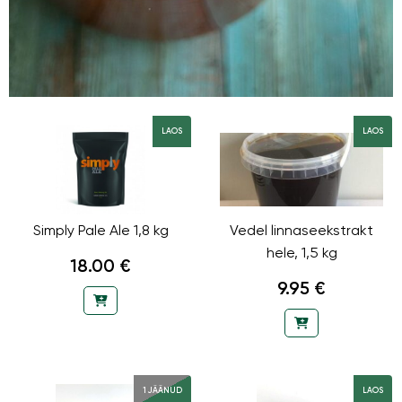
LAOS
LAOS
Simply Pale Ale 1,8 kg
Vedel linnaseekstrakt
hele, 1,5 kg
18.00 €
9.95 €
1 JÄÄNUD
LAOS