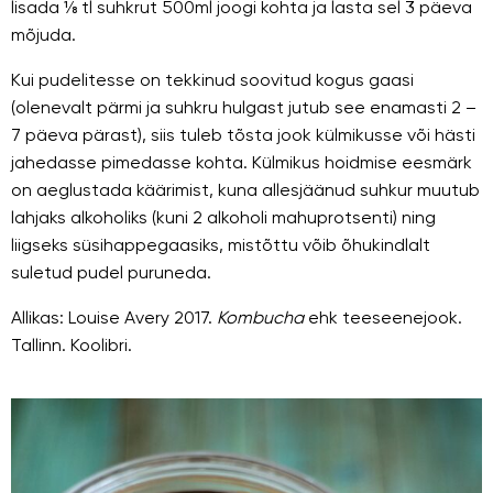
lisada ⅛ tl suhkrut 500ml joogi kohta ja lasta sel 3 päeva
mõjuda.
Kui pudelitesse on tekkinud soovitud kogus gaasi
(olenevalt pärmi ja suhkru hulgast jutub see enamasti 2 –
7 päeva pärast), siis tuleb tõsta jook külmikusse või hästi
jahedasse pimedasse kohta. Külmikus hoidmise eesmärk
on aeglustada käärimist, kuna allesjäänud suhkur muutub
lahjaks alkoholiks (kuni 2 alkoholi mahuprotsenti) ning
liigseks süsihappegaasiks, mistõttu võib õhukindlalt
suletud pudel puruneda.
Allikas: Louise Avery 2017.
Kombucha
ehk teeseenejook.
Tallinn. Koolibri.