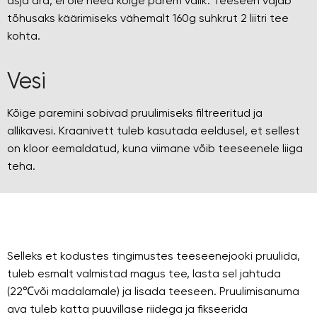
asja ära, ei ole need kõige parem valik. Teeseen vajab
tõhusaks käärimiseks vähemalt 160g suhkrut 2 liitri tee
kohta.
Vesi
Kõige paremini sobivad pruulimiseks filtreeritud ja
allikavesi. Kraanivett tuleb kasutada eeldusel, et sellest
on kloor eemaldatud, kuna viimane võib teeseenele liiga
teha.
Selleks et kodustes tingimustes teeseenejooki pruulida,
tuleb esmalt valmistad magus tee, lasta sel jahtuda
(22℃või madalamale) ja lisada teeseen. Pruulimisanuma
ava tuleb katta puuvillase riidega ja fikseerida