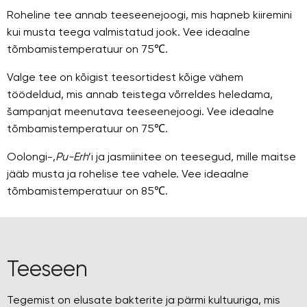
Roheline tee annab teeseenejoogi, mis hapneb kiiremini
kui musta teega valmistatud jook. Vee ideaalne
tõmbamistemperatuur on 75℃.
Valge tee on kõigist teesortidest kõige vähem
töödeldud, mis annab teistega võrreldes heledama,
šampanjat meenutava teeseenejoogi. Vee ideaalne
tõmbamistemperatuur on 75℃.
Oolongi-,
Pu-Erh
’i ja jasmiinitee on teesegud, mille maitse
jääb musta ja rohelise tee vahele. Vee ideaalne
tõmbamistemperatuur on 85℃.
Teeseen
Tegemist on elusate bakterite ja pärmi kultuuriga, mis