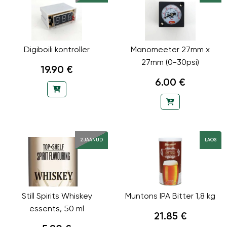
Digiboili kontroller
Manomeeter 27mm x
27mm (0-30psi)
19.90 €
6.00 €
2 JÄÄNUD
LAOS
Still Spirits Whiskey
Muntons IPA Bitter 1,8 kg
essents, 50 ml
21.85 €