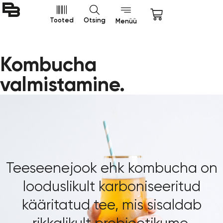
Tooted
Otsing
Menüü
Kombucha
valmistamine.
Teeseenejook ehk kombucha on
looduslikult karboniseeritud
kääritatud tee, mis sisaldab
rikkalikult probiootikume,